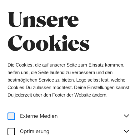
Sommerpause
Schliessen
Unsere
Das Orchesterbüro bleibt vom 6. Juli bis 9.
August geschlossen, das Ticketing vom 1. Juli bis
3. August. Tickets erhalten Sie während dieser
Cookies
Zeit über unsere Vorverkaufsstelle Bider &
Tanner. Wir wünschen Ihnen einen schönen
Sommer und freuen uns auf ein Wiedersehen in
der kommenden Spielzeit.
Die Cookies, die auf unserer Seite zum Einsatz kommen,
helfen uns, die Seite laufend zu verbessern und den
Menu
bestmöglichen Service zu bieten. Lege selbst fest, welche
Cookies Du zulassen möchtest. Deine Einstellungen kannst
Du jederzeit über den Footer der Website ändern.
Externe Medien
5er Abo (2025/26)
Optimierung