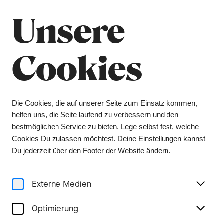
Sommerpause
Schliessen
Unsere
Das Orchesterbüro bleibt vom 6. Juli bis 9.
August geschlossen, das Ticketing vom 1. Juli bis
3. August. Tickets erhalten Sie während dieser
Cookies
Zeit über unsere Vorverkaufsstelle Bider &
Tanner. Wir wünschen Ihnen einen schönen
Sommer und freuen uns auf ein Wiedersehen in
der kommenden Spielzeit.
Die Cookies, die auf unserer Seite zum Einsatz kommen,
helfen uns, die Seite laufend zu verbessern und den
Menu
bestmöglichen Service zu bieten. Lege selbst fest, welche
Cookies Du zulassen möchtest. Deine Einstellungen kannst
Konzerte
Du jederzeit über den Footer der Website ändern.
Externe Medien
Optimierung