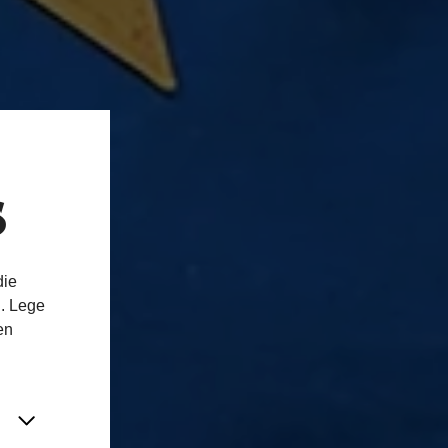
s
die
n. Lege
en