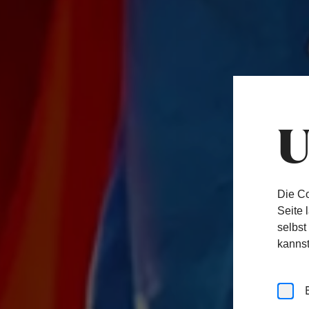
U
Die Co
Seite 
selbst
kannst