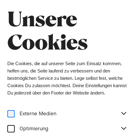
Sommerpause
Schliessen
Unsere
Das Orchesterbüro bleibt vom 6. Juli bis 9.
August geschlossen, das Ticketing vom 1. Juli bis
3. August. Tickets erhalten Sie während dieser
Cookies
Zeit über unsere Vorverkaufsstelle Bider &
Tanner. Wir wünschen Ihnen einen schönen
Sommer und freuen uns auf ein Wiedersehen in
der kommenden Spielzeit.
Die Cookies, die auf unserer Seite zum Einsatz kommen,
helfen uns, die Seite laufend zu verbessern und den
Menu
bestmöglichen Service zu bieten. Lege selbst fest, welche
Cookies Du zulassen möchtest. Deine Einstellungen kannst
Konzerte
Du jederzeit über den Footer der Website ändern.
Externe Medien
Optimierung