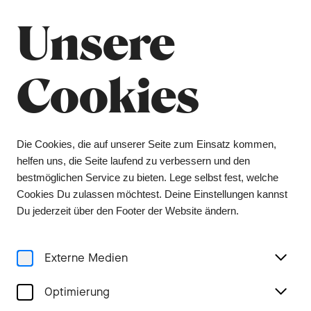
Sommerpause
Schliessen
Unsere
Das Orchesterbüro bleibt vom 6. Juli bis 9.
August geschlossen, das Ticketing vom 1. Juli bis
3. August. Tickets erhalten Sie während dieser
Cookies
Zeit über unsere Vorverkaufsstelle Bider &
Tanner. Wir wünschen Ihnen einen schönen
Sommer und freuen uns auf ein Wiedersehen in
der kommenden Spielzeit.
Die Cookies, die auf unserer Seite zum Einsatz kommen,
helfen uns, die Seite laufend zu verbessern und den
Menu
bestmöglichen Service zu bieten. Lege selbst fest, welche
Cookies Du zulassen möchtest. Deine Einstellungen kannst
Konzerte
Du jederzeit über den Footer der Website ändern.
Externe Medien
Optimierung