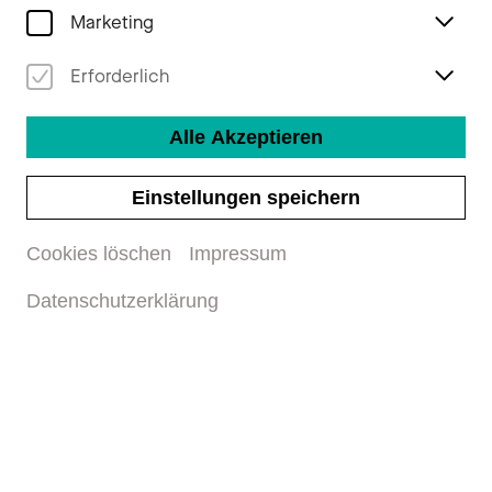
Essay zum Thema
Marketing
«Liebesvariationen» von
Erforderlich
Schriftsteller Alain Claude Sulzer
Alle Akzeptieren
Einstellungen speichern
Cookies löschen
Impressum
Datenschutzerklärung