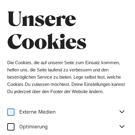
Sommerpause
Schliessen
Unsere
Das Orchesterbüro bleibt vom 6. Juli bis 9.
August geschlossen, das Ticketing vom 1. Juli bis
3. August. Tickets erhalten Sie während dieser
Cookies
Zeit über unsere Vorverkaufsstelle Bider &
Tanner. Wir wünschen Ihnen einen schönen
Sommer und freuen uns auf ein Wiedersehen in
der kommenden Spielzeit.
Die Cookies, die auf unserer Seite zum Einsatz kommen,
helfen uns, die Seite laufend zu verbessern und den
Menu
bestmöglichen Service zu bieten. Lege selbst fest, welche
Cookies Du zulassen möchtest. Deine Einstellungen kannst
Stories
Du jederzeit über den Footer der Website ändern.
Externe Medien
In Liebe Bobyk gewidmet
Optimierung