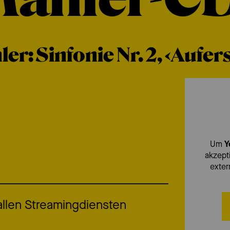
er: Sinfonie Nr. 2, ‹Aufe
Um
Y
akzepti
exter
 allen Streamingdiensten