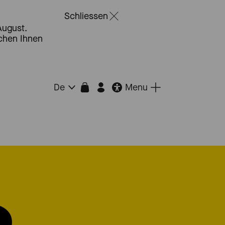
Schliessen
August.
schen Ihnen
Menu
De
D