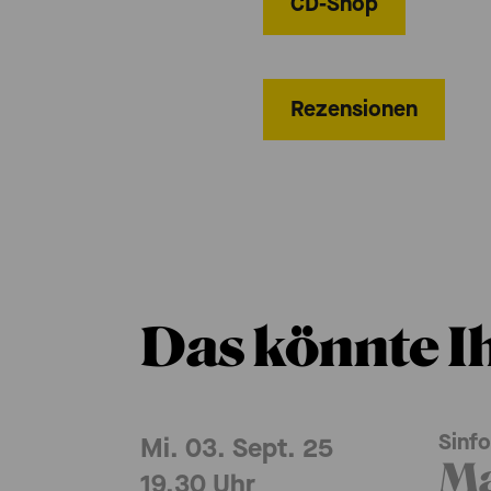
CD-Shop
Rezensionen
Das könnte I
Sinf
Mi. 03. Sept. 25
Ma
19.30 Uhr