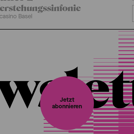
erstehungssinfonie
casino Basel
wslet
Jetzt
abonnieren