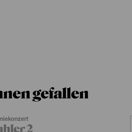
hnen gefallen
oniekonzert
hler 2