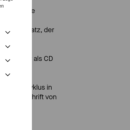
en
) und Wiebke
 werden.
en Finalsatz, der
t.
cal und ist als CD
 Mahler-Zyklus in
che Handschrift von