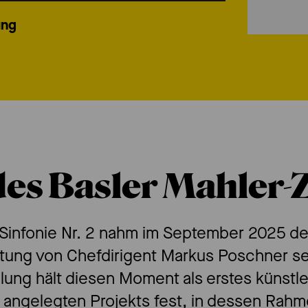
ung
des Basler Mahler-
 Sinfonie Nr. 2 nahm im September 2025 de
itung von Chefdirigent Markus Poschner s
elung hält diesen Moment als erstes künst
e angelegten Projekts fest, in dessen Rah